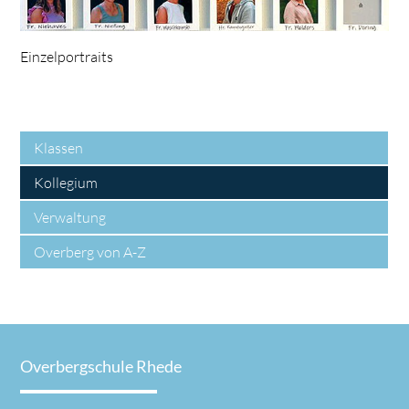
Einzelportraits
Klassen
Kollegium
Verwaltung
Overberg von A-Z
Overbergschule Rhede