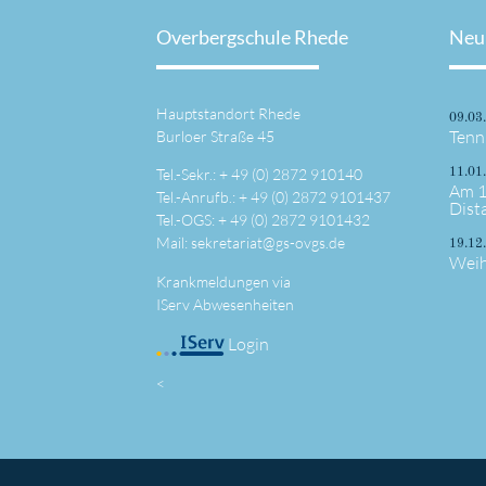
Overbergschule Rhede
Neu
Hauptstandort Rhede
09.03
Tenn
Burloer Straße 45
Tel.-Sekr.: +
49 (0) 2872 910140
11.01
Am 1
Tel.-Anrufb.: +
49 (0) 2872 9101437
Dist
Tel.-OGS: +
49 (0) 2872 9101432
Mail:
sekretariat@gs-ovgs.de
19.12
Weih
Krankmeldungen via
IServ Abwesenheiten
Login
<