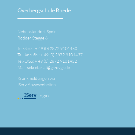
Overbergschule Rhede
Nebenstandort Spoler
Rodder Stegge 6
Tel.-Sekr.: +
49 (0) 2872 9101450
Tel.-Anrufb.: +
49 (0) 2872 9101437
Tel.-OGS: +
49 (0) 2872 9101452
Mail:
sekretariat@gs-ovgs.de
Krankmeldungen via
IServ Abwesenheiten
Login