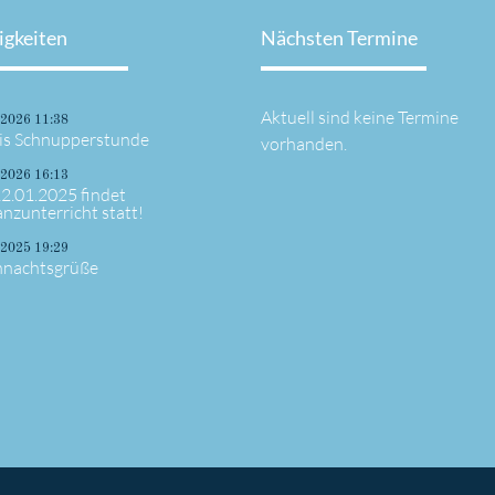
igkeiten
Nächsten Termine
Aktuell sind keine Termine
.2026 11:38
is Schnupperstunde
vorhanden.
.2026 16:13
2.01.2025 findet
anzunterricht statt!
.2025 19:29
nachtsgrüße