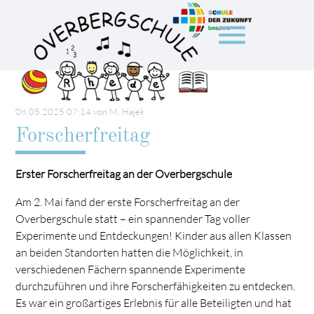
menu
Suchbegriffe
SUCHEN
08.05.2025 07:14
von M. Hajek
Forscherfreitag
Erster Forscherfreitag an der Overbergschule
Am 2. Mai fand der erste Forscherfreitag an der
Overbergschule statt – ein spannender Tag voller
Experimente und Entdeckungen! Kinder aus allen Klassen
an beiden Standorten hatten die Möglichkeit, in
verschiedenen Fächern spannende Experimente
durchzuführen und ihre Forscherfähigkeiten zu entdecken.
Es war ein großartiges Erlebnis für alle Beteiligten und hat