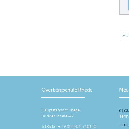
AN
Overbergschule Rhede
Neu
Hauptstandort Rhede
09.03
Tenn
Burloer Straße 45
Tel.-Sekr.: +
49 (0) 2872 910140
11.01