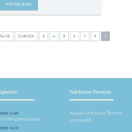
WEITERLESEN
FANG
ZURÜCK
3
4
5
6
7
8
9
igkeiten
Nächsten Termine
Aktuell sind keine Termine
.2026 11:38
is Schnupperstunde
vorhanden.
.2026 16:13