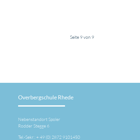
Seite 9 von 9
Overbergschule Rhede
Nebenstandort Spoler
Rodder Stegge 6
Tel.-Sekr.: +
49 (0) 2872 9101450