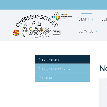
START
SC
expand_more
SERVICE
expand_more
Suc
Neuigkeiten
Ne
Neuigkeiten-Archiv
Termine